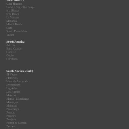
North America
Cape Hatteras
Hood River - The Gorge
Isla Blanca
Kite Beach
La Ventana
Mahahual
Miami Beach
Oahu
South Padre Island
Tulum
South America
Adicora
Barra Grande
Carmelo
Coche
Cumbuco
South America (suite)
El Yaque
Fleixeiras
Icaraí de Amontada
Jericoacoara
Lagoinha
Los Roques
Mancora
Manta - Murcialego
Maracajau
Matanzas
Pacasmayo
Paracas
Paracuru
Parajuru
Pontal de Maceio
Puclaro