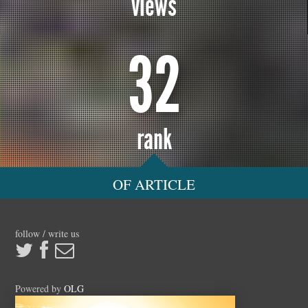
views
32
rank
OF ARTICLE
follow / write us
Powered by
OLG