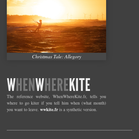
Christmas Tale: Allegory
W
HEN
W
HERE
KITE
The reference website, WhenWhereKite.fr, tells you
where to go kiter if you tell him when (what month)
wwkite.fr
you want to leave.
is a synthetic version.