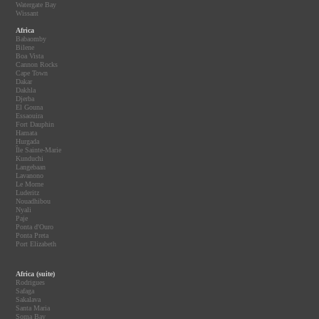
Watergate Bay
Wissant
Africa
Babaomby
Bilene
Boa Vista
Cannon Rocks
Cape Town
Dakar
Dakhla
Djerba
El Gouna
Essaouira
Fort Dauphin
Hamata
Hurgada
Île Sainte-Marie
Kunduchi
Langebaan
Lavanono
Le Morne
Luderitz
Nouadhibou
Nyali
Paje
Ponta d'Ouro
Ponta Preta
Port Elizabeth
Africa (suite)
Rodrigues
Safaga
Sakalava
Santa Maria
Soma Bay