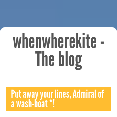
whenwherekite -
The blog
Put away your lines, Admiral of
a wash-boat *!