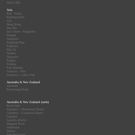
Walvis Bay
Asia
Bali - Sanur
Bulabog beach
Goa
Hong Kong
Hua Hin
Iloco Norte - Kingfisher
Ishigaki
Jeneponto
Kaliantan-Ekas
Kalpitiya
Mui Ne
Nashiro
Negombo
Penghu
Pirlanta
Port Moresby
Sulawesi - Palu
Sumbawa - Lakey Peak
Australia & New Zealand
Auckland
Boomerang Beach
Australia & New Zealand (suite)
Byron Bay
Esperance - Observatory Beach
Geraldton - Coronation Beach
Gnaraloo
Lancelin (Perth)
Margaret River
Melbourne
Nelson
Port Macquarie