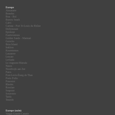
Europe
Almanarre
Beauduc
Brac - Bol
Burrow beach
Calvi
Carteau - Port St-Louis du Rhône
Dollymount
Episkopi
Fuerteventura
Golden Sands - Marmari
Guincho
Ibiza Island
Iraklion
Kouremenos
Lanzarote
Leucate
Levkada
Lo stagnone-Marsala
Naxos
Noordwijk aan Zee
Paros
Pont-Levis-Étang de Thau
Porto Pollo
Prasonisi
Rhodes
Rosslare
Seapoint
Sotavento
Tarifa
Tenerife
Europe (suite)
Vargas-Grande-Canarie