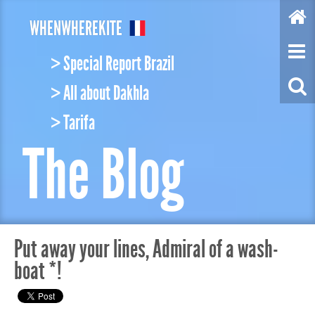
W
HEN
W
HERE
K
ITE
> Special Report Brazil
> All about Dakhla
> Tarifa
The Blog
Put away your lines, Admiral of a wash-
boat *!