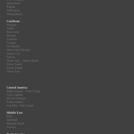
Queensland
Raglan
Wellington
Whangamata
Carribean
Antigua
Aruba
Bois Jolan
Bonaire
Cabarete
Curaçao
Le Vauclin
Mole Saint-Nicolas
Nanny Cay
Nassau
Orient Bay - Galion Beach
Silver Sands
Union Island
Vieux Fort
Central America
Bahia Salinas - Playa Copal
Caye Caulker
Isla de Ometepe
Punta Chame
San Blas - Isla Grande
Middle East
Eilat
Ghubbah
Masirah Island
Socotra